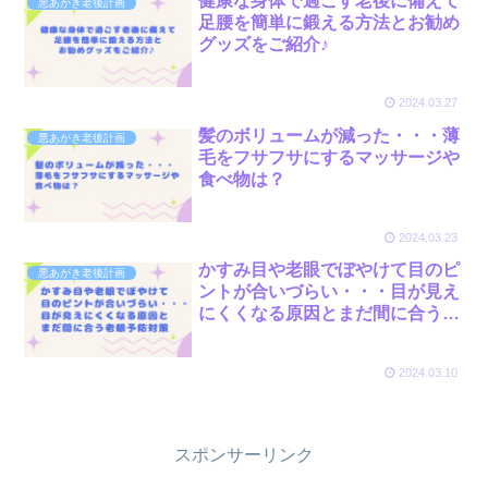
健康な身体で過ごす老後に備えて
悪あがき老後計画
足腰を簡単に鍛える方法とお勧め
グッズをご紹介♪
2024.03.27
髪のボリュームが減った・・・薄
悪あがき老後計画
毛をフサフサにするマッサージや
食べ物は？
2024.03.23
かすみ目や老眼でぼやけて目のピ
悪あがき老後計画
ントが合いづらい・・・目が見え
にくくなる原因とまだ間に合う簡
単な老眼予防対策
2024.03.10
スポンサーリンク